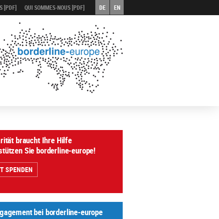
 [PDF]
QUI SOMMES-NOUS [PDF]
DE
EN
rität braucht Ihre Hilfe
stützen Sie borderline-europe!
ZT SPENDEN
ngagement bei borderline-europe