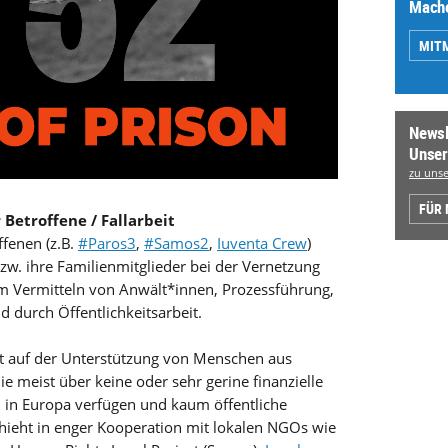
Mache
MIT
Newsl
Unser
zu unse
FÜR
 Betroffene / Fallarbeit
ffenen (z.B.
#Paros3
,
#Samos2
,
Iuventa Crew
)
w. ihre Familienmitglieder bei der Vernetzung
m Vermitteln von Anwält*innen, Prozessführung,
d durch Öffentlichkeitsarbeit.
gt auf der Unterstützung von Menschen aus
die meist über keine oder sehr gerine finanzielle
n in Europa verfügen und kaum öffentliche
hieht in enger Kooperation mit lokalen NGOs wie