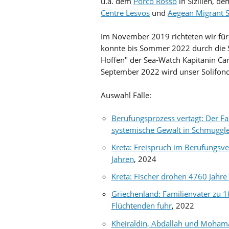
u.a. dem
Porco Rosso
in Sizilien, d
Centre Lesvos
und
Aegean Migrant S
Im November 2019 richteten wir fü
konnte bis Sommer 2022 durch die 
Hoffen" der Sea-Watch Kapitänin Car
September 2022 wird unser Solifon
Auswahl Fälle:
Berufungsprozess vertagt: Der Fa
systemische Gewalt in Schmuggl
Kreta: Freispruch im Berufungsve
Jahren
, 2024
Kreta: Fischer drohen 4760 Jahr
Griechenland: Familienvater zu 18 
Flüchtenden fuhr
, 2022
Kheiraldin, Abdallah und Mohama