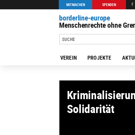
MITMACHEN
SPENDEN
borderline-europe
Menschenrechte ohne Gren
VEREIN
PROJEKTE
AKTU
zur Übersicht: Aktuelle Projek
Kriminalisieru
Solidarität