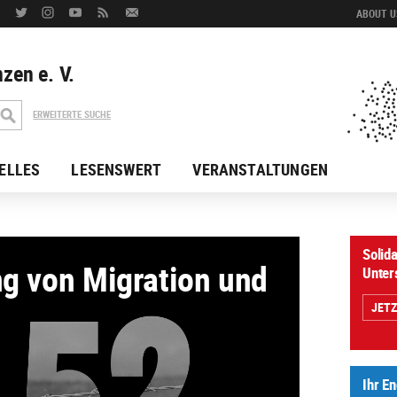
ABOUT US
zen e. V.
ERWEITERTE SUCHE
ELLES
LESENSWERT
VERANSTALTUNGEN
te
Solida
ng von Migration und
Unter
JET
Ihr E