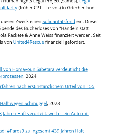
em Human Rights Legal Project (Samos),
Legal
olidarity
(früher CPT - Lesvos) in Griechenland.
r diesen Zweck einen
Solidaritätsfond
ein. Dieser
Spende des Bucherlöses von "Handeln statt
ola Rackete & Anne Weiss finanziert werden. Seit
ds von
United4Rescue
finanziell gefördert.
ll von Homayoun Sabetara verdeutlicht die
erprozessen
, 2024
rfahren nach erstinstanzlichem Urteil von 155
e Haft wegen Schmuggel
, 2023
Jahren Haft verurteilt, weil er ein Auto mit
d: #Paros3 zu ingesamt 439 Jahren Haft