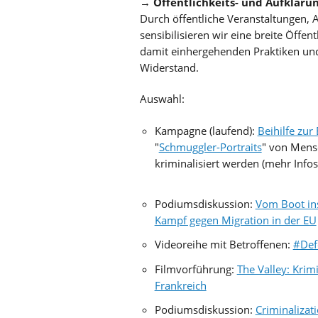
→
Öffentlichkeits- und Aufkläru
Durch öffentliche Veranstaltungen
sensibilisieren wir eine breite Öffen
damit einhergehenden Praktiken un
Widerstand.
Auswahl:
Kampagne (laufend):
Beihilfe zur
"
Schmuggler-Portraits
" von Mens
kriminalisiert werden (mehr Info
Podiumsdiskussion:
Vom Boot ins
Kampf gegen Migration in der EU
Videoreihe mit Betroffenen:
#Def
Filmvorführung:
The Valley: Krim
Frankreich
Podiumsdiskussion:
Criminalizati