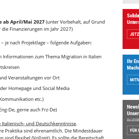
Solida
Unter
e ab April/Mai 2027
(unter Vorbehalt, auf Grund
 die Finanzierungen im Jahr 2027)
JET
 – je nach Projektlage – folgende Aufgaben:
 Informationen zum Thema Migration in Italien
Ihr E
tskreisen
Mache
 und Veranstaltungen vor Ort
MIT
ng der Homepage und Social Media
-Kommunikation etc.)
Newsl
 Eng-De, gerne auch Frz-De)
Unser
zu unse
 Italienisch- und Deutschkenntnisse
.
FÜR
re Praktika sind ehrenamtlich. Die Mindestdauer
 sind flexibel (Vollzeit). Es sollte die Bereitschaft