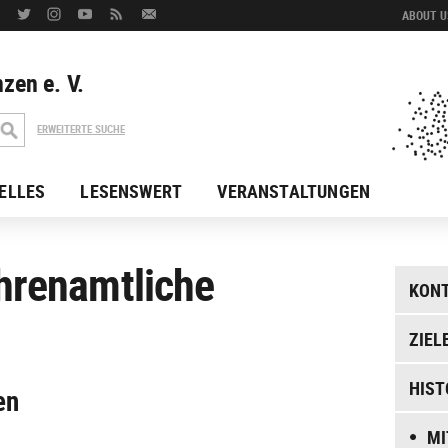
ABOUT US
zen e. V.
ERWEITERTE SUCHE
ELLES
LESENSWERT
VERANSTALTUNGEN
hrenamtliche
KON
ZIEL
HIST
en
MI