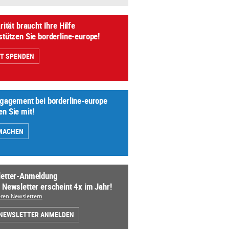
rität braucht Ihre Hilfe
stützen Sie borderline-europe!
ZT SPENDEN
ngagement bei borderline-europe
n Sie mit!
MACHEN
etter-Anmeldung
 Newsletter erscheint 4x im Jahr!
ren Newslettern
 NEWSLETTER ANMELDEN