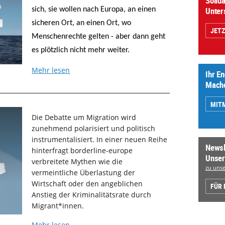
Solida
Unter
sich, sie wollen nach Europa, an einen
sicheren Ort, an einen Ort, wo
JET
Menschenrechte gelten - aber dann geht
es plötzlich nicht mehr weiter.
Mehr lesen
Ihr E
Mache
MIT
Die Debatte um Migration wird
zunehmend polarisiert und politisch
instrumentalisiert. In einer neuen Reihe
Newsl
hinterfragt borderline-europe
Unser
verbreitete Mythen wie die
zu unse
vermeintliche Überlastung der
Wirtschaft oder den angeblichen
FÜR
Anstieg der Kriminalitätsrate durch
Migrant*innen.
Mehr lesen