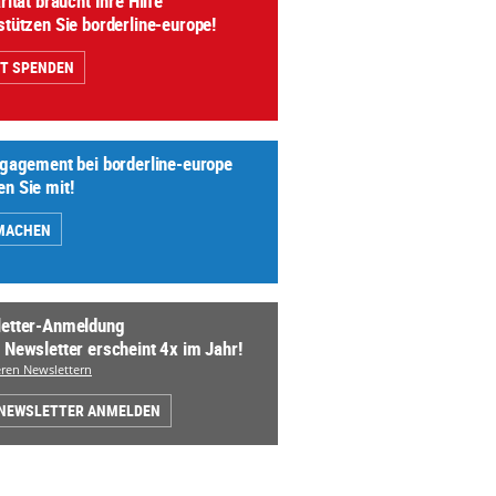
rität braucht Ihre Hilfe
stützen Sie borderline-europe!
ZT SPENDEN
ngagement bei borderline-europe
n Sie mit!
MACHEN
etter-Anmeldung
 Newsletter erscheint 4x im Jahr!
ren Newslettern
 NEWSLETTER ANMELDEN