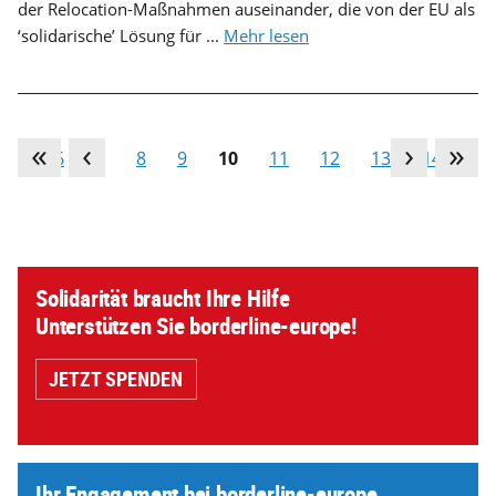
der Relocation-Maßnahmen auseinander, die von der EU als
‘solidarische’ Lösung für ...
Mehr lesen
…
6
7
8
9
10
11
12
13
14
…
Solidarität braucht Ihre Hilfe
Unterstützen Sie borderline-europe!
JETZT SPENDEN
Ihr Engagement bei borderline-europe