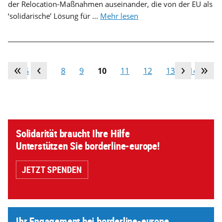
der Relocation-Maßnahmen auseinander, die von der EU als
‘solidarische’ Lösung für ...
Mehr lesen
…
6
7
8
9
10
11
12
13
14
…
Solidarität braucht Ihre Hilfe
Unterstützen Sie borderline-europe!
JETZT SPENDEN
Ihr Engagement bei borderline-europe