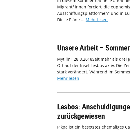
In diesem Sommer hat der EU-Rat die
Migrant*innen forciert, die euphemis
Ausschiffungsplattformen" und in Eu
Diese Pläne ...
Mehr lesen
Unsere Arbeit – Sommer
Mytilini, 28.8.2018Seit mehr als dre
Ort auf der Insel Lesbos aktiv. Die Z
stark verändert. Während im Sommer
Mehr lesen
Lesbos: Anschuldigunge
zurückgewiesen
Pikpa ist ein besetztes ehemaliges Ca