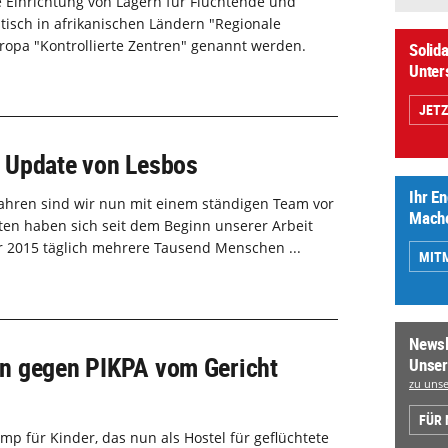
 Einrichtung von Lagern für Flüchtende und
tisch in afrikanischen Ländern "Regionale
ropa "Kontrollierte Zentren" genannt werden.
Solida
Unter
JET
 Update von Lesbos
Ihr E
i Jahren sind wir nun mit einem ständigen Team vor
Mache
eiten haben sich seit dem Beginn unserer Arbeit
 2015 täglich mehrere Tausend Menschen ...
MIT
Newsl
n gegen PIKPA vom Gericht
Unser
zu unse
FÜR
mp für Kinder, das nun als Hostel für geflüchtete