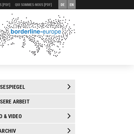
 [PDF]
QUI SOMMES-NOUS [PDF]
DE
EN
SESPIEGEL
SERE ARBEIT
O & VIDEO
ARCHIV