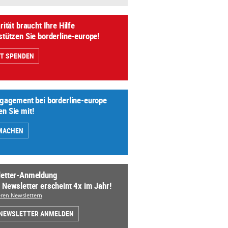
rität braucht Ihre Hilfe
stützen Sie borderline-europe!
ZT SPENDEN
ngagement bei borderline-europe
n Sie mit!
MACHEN
etter-Anmeldung
 Newsletter erscheint 4x im Jahr!
ren Newslettern
 NEWSLETTER ANMELDEN