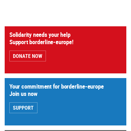
Solidarity needs your help
Support borderline-europe!
DONATE NOW
Your commitment for borderline-europe
Join us now
SUPPORT