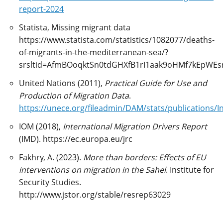
report-2024
Statista, Missing migrant data
https://www.statista.com/statistics/1082077/deaths-
of-migrants-in-the-mediterranean-sea/?
srsltid=AfmBOoqktSn0tdGHXfB1rI1aak9oHMf7kEpWE
United Nations (2011),
Practical Guide for Use and
Production of Migration Data
.
https://unece.org/fileadmin/DAM/stats/publications/I
IOM (2018),
International Migration Drivers Report
(IMD). https://ec.europa.eu/jrc
Fakhry, A. (2023).
More than borders: Effects of EU
interventions on migration in the Sahel
. Institute for
Security Studies.
http://www.jstor.org/stable/resrep63029