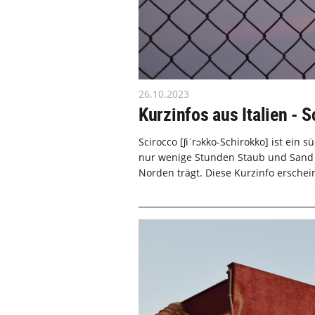
26.10.2023
Kurzinfos aus Italien - 
Scirocco [ʃiˈrɔkko-Schirokko] ist ein s
nur wenige Stunden Staub und Sand ü
Norden trägt. Diese Kurzinfo erschein