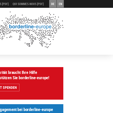
 [PDF]
QUI SOMMES-NOUS [PDF]
DE
EN
rität braucht Ihre Hilfe
stützen Sie borderline-europe!
ZT SPENDEN
ngagement bei borderline-europe