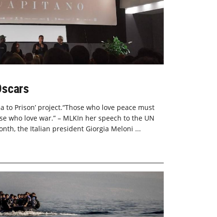
Oscars
ea to Prison’ project.“Those who love peace must
hose who love war.” – MLKIn her speech to the UN
th, the Italian president Giorgia Meloni ...