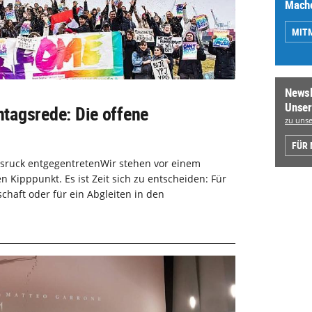
Mache
MIT
Newsl
Unser
nntagsrede: Die offene
zu unse
FÜR
sruck entgegentretenWir stehen vor einem
 Kipppunkt. Es ist Zeit sich zu entscheiden: Für
chaft oder für ein Abgleiten in den