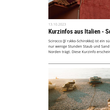
13.10.2023
Kurzinfos aus Italien - 
Scirocco [ʃiˈrɔkko-Schirokko] ist ein s
nur wenige Stunden Staub und Sand ü
Norden trägt. Diese Kurzinfo erschein