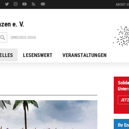
ABOUT US
zen e. V.
ERWEITERTE SUCHE
ELLES
LESENSWERT
VERANSTALTUNGEN
Solida
Unter
JET
Ihr E