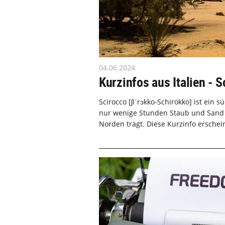
04.06.2024
Kurzinfos aus Italien - 
Scirocco [ʃiˈrɔkko-Schirokko] ist ein s
nur wenige Stunden Staub und Sand ü
Norden trägt. Diese Kurzinfo erschein