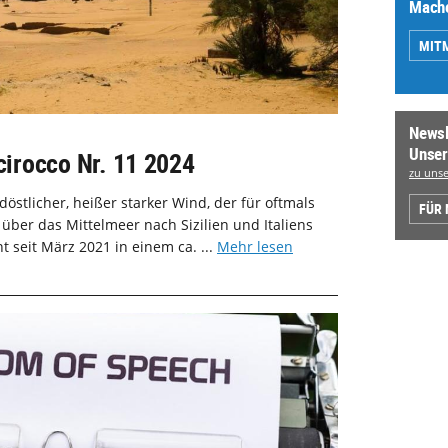
Mache
MIT
Newsl
Unser
Scirocco Nr. 11 2024
zu unse
üdöstlicher, heißer starker Wind, der für oftmals
FÜR
ber das Mittelmeer nach Sizilien und Italiens
t seit März 2021 in einem ca. ...
Mehr lesen