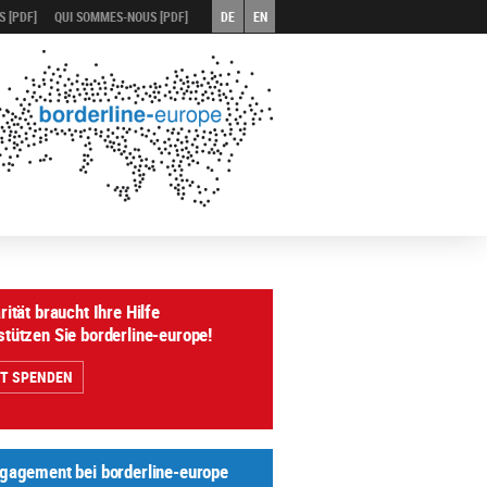
 [PDF]
QUI SOMMES-NOUS [PDF]
DE
EN
rität braucht Ihre Hilfe
stützen Sie borderline-europe!
ZT SPENDEN
ngagement bei borderline-europe