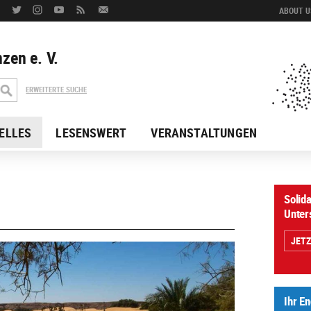
ABOUT US
zen e. V.
ERWEITERTE SUCHE
ELLES
LESENSWERT
VERANSTALTUNGEN
Solida
Unter
JET
Ihr E