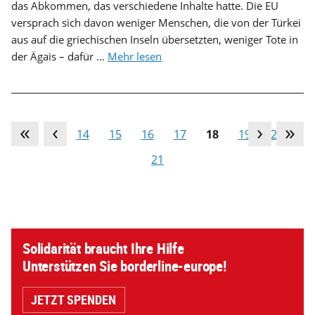
das Abkommen, das verschiedene Inhalte hatte. Die EU
versprach sich davon weniger Menschen, die von der Türkei
aus auf die griechischen Inseln übersetzten, weniger Tote in
der Ägais – dafür ...
Mehr lesen
…
13
14
15
16
17
18
19
20
21
Solidarität braucht Ihre Hilfe
Unterstützen Sie borderline-europe!
JETZT SPENDEN