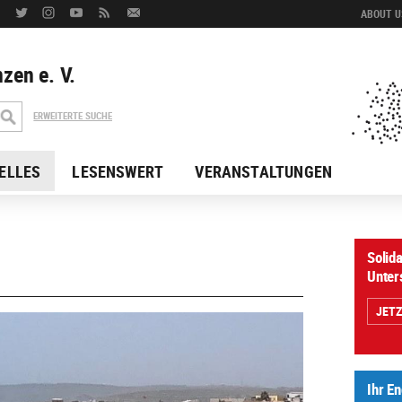
ABOUT US
zen e. V.
ERWEITERTE SUCHE
ELLES
LESENSWERT
VERANSTALTUNGEN
Solida
Unter
JET
Ihr E