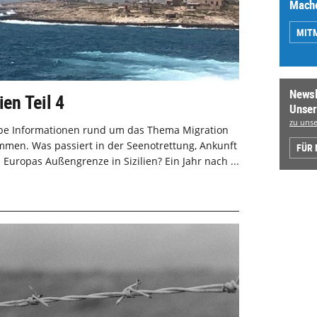
Mache
MIT
Newsl
ien Teil 4
Unser
zu unse
rope Informationen rund um das Thema Migration
men. Was passiert in der Seenotrettung, Ankunft
FÜR
Europas Außengrenze in Sizilien? Ein Jahr nach ...