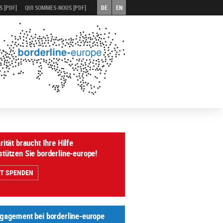
 [PDF]
QUI SOMMES-NOUS [PDF]
DE
EN
rität braucht Ihre Hilfe
stützen Sie borderline-europe!
ZT SPENDEN
ngagement bei borderline-europe