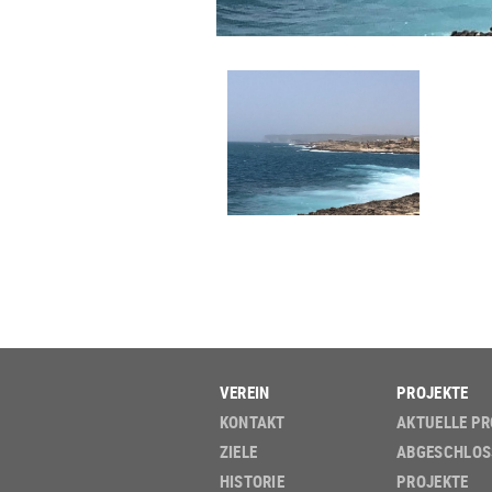
VEREIN
PROJEKTE
KONTAKT
AKTUELLE PR
ZIELE
ABGESCHLOS
HISTORIE
PROJEKTE