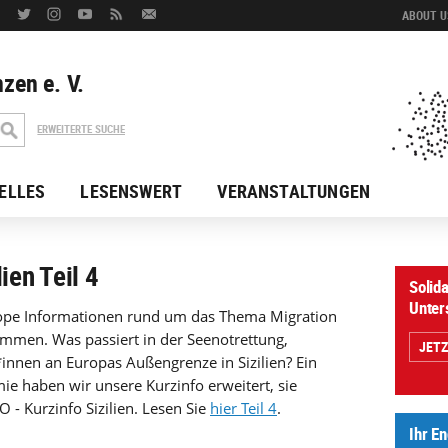
ABOUT US
zen e. V.
ERWEITERTE SUCHE
ELLES
LESENSWERT
VERANSTALTUNGEN
ien Teil 4
Solida
Unter
urope Informationen rund um das Thema Migration
mmen. Was passiert in der Seenotrettung,
JET
innen an Europas Außengrenze in Sizilien? Ein
e haben wir unsere Kurzinfo erweitert, sie
CO -
Kurzinfo Sizilien. Lesen Sie
hier Teil 4
.
Ihr E