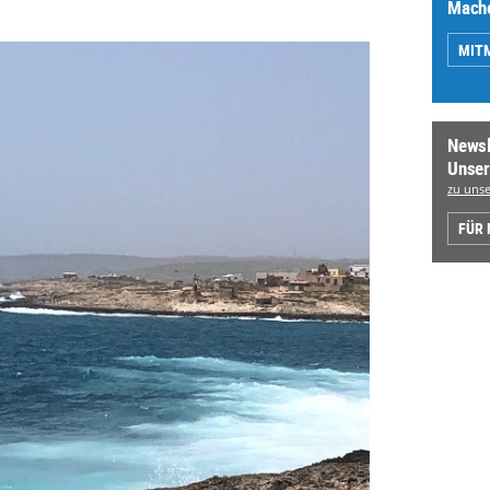
Mache
MIT
Newsl
Unser
zu unse
FÜR