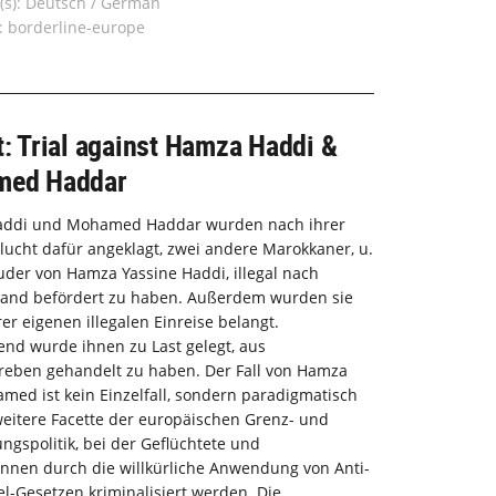
(s): Deutsch / German
: borderline-europe
: Trial against Hamza Haddi &
ed Haddar
ddi und Mohamed Haddar wurden nach ihrer
lucht dafür angeklagt, zwei andere Marokkaner, u.
uder von Hamza Yassine Haddi, illegal nach
land befördert zu haben. Außerdem wurden sie
er eigenen illegalen Einreise belangt.
nd wurde ihnen zu Last gelegt, aus
reben gehandelt zu haben. Der Fall von Hamza
ed ist kein Einzelfall, sondern paradigmatisch
weitere Facette der europäischen Grenz- und
ngspolitik, bei der Geflüchtete und
nnen durch die willkürliche Anwendung von Anti-
-Gesetzen kriminalisiert werden. Die