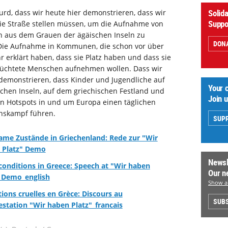
Solid
surd, dass wir heute hier demonstrieren, dass wir
Suppo
ie Straße stellen müssen, um die Aufnahme von
 aus dem Grauen der ägäischen Inseln zu
DON
 Die Aufnahme in Kommunen, die schon vor über
r erklärt haben, dass sie Platz haben und dass sie
lüchtete Menschen aufnehmen wollen. Dass wir
demonstrieren, dass Kinder und Jugendliche auf
Your 
chen Inseln, auf dem griechischen Festland und
Join 
n Hotspots in und um Europa einen täglichen
nskampf führen.
SUP
ame Zustände in Griechenland: Rede zur "Wir
 Platz" Demo
Newsl
conditions in Greece: Speech at "Wir haben
Our n
" Demo_english
Show al
ions cruelles en Grèce: Discours au
SUBS
station "Wir haben Platz"_francais