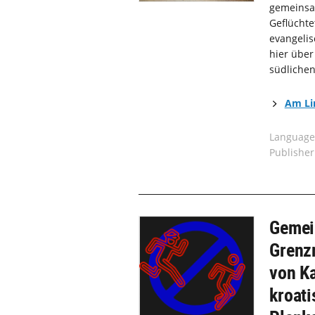
gemeinsam
Geflüchte
evangelis
hier über
südliche
Am Lim
Language
Publisher
Gemei
Grenz
von K
kroati