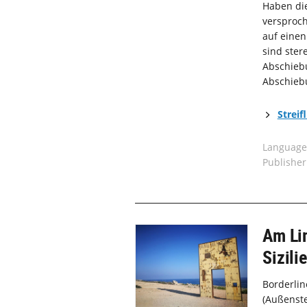
Haben die
versproch
auf einen
sind ster
Abschiebu
Abschiebu
Streif
Language
Publisher
Am Li
Sizili
Borderlin
(Außenste