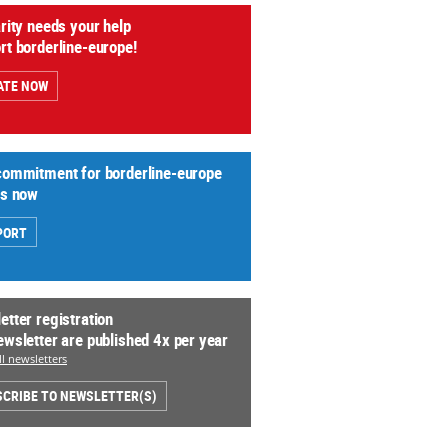
arity needs your help
rt borderline-europe!
ATE NOW
commitment for borderline-europe
us now
PORT
etter registration
ewsletter are published 4x per year
l newsletters
CRIBE TO NEWSLETTER(S)