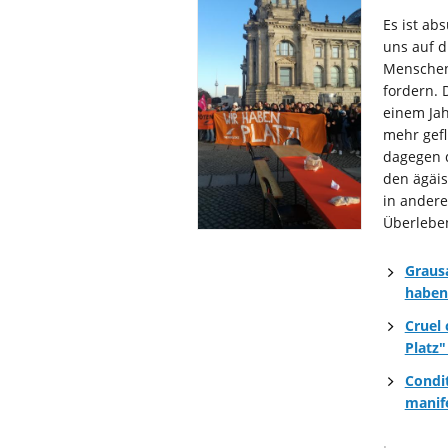
Es ist ab
uns auf d
Menschen
fordern.
einem Jah
mehr gef
dagegen 
den ägäis
in andere
Überlebe
Graus
haben
Cruel 
Platz
Condit
manife