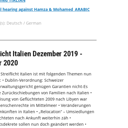
med_ITALIAN
l hearing against Hamza & Mohamed_ARABIC
(s): Deutsch / German
licht Italien Dezember 2019 -
r 2020
Streiflicht Italien ist mit folgenden Themen nun
a: • Dublin-Verordnung: Schweizer
rwaltungsgericht genügen Garantien nicht-Es
e Zurückschiebungen von Familien nach Italien •
isung von Geflüchteten 2009 nach Libyen war
 Menschenrechte im Mittelmeer • Veränderungen
nkünften in Italien • „Relocation“ – Umsiedlungen
chteten nach Ankunft weiterhin zäh •
tsdekrete sollen nun doch geändert werden •