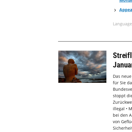
Moha
Appea
Language
Streif
Janua
Das neue 
für Sie d
Bundesve
stoppt di
Zurückwe
illegal •
bei den A
von Geflü
Sicherhei