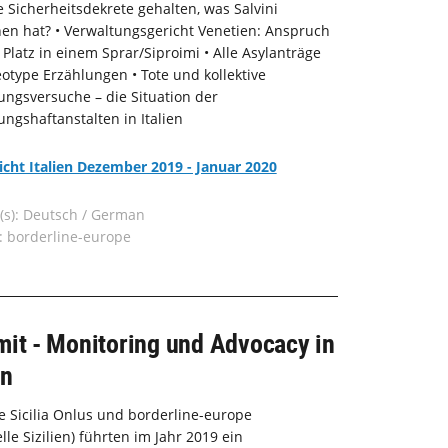
 Sicherheitsdekrete gehalten, was Salvini
en hat? • Verwaltungsgericht Venetien: Anspruch
 Platz in einem Sprar/Siproimi • Alle Asylanträge
eotype Erzählungen • Tote und kollektive
ngsversuche – die Situation der
ngshaftanstalten in Italien
licht Italien Dezember 2019 - Januar 2020
(s): Deutsch / German
: borderline-europe
mit - Monitoring und Advocacy in
en
e Sicilia Onlus und borderline-europe
lle Sizilien) führten im Jahr 2019 ein