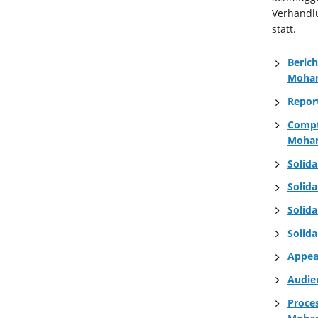
Verhandlu
statt.
Beric
Moha
Repor
Compt
Moha
Solid
Solid
Solid
Solid
Appea
Audie
Proce