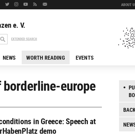
ABOUT US
zen e. V.
EXTENDED SEARCH
NEWS
WORTH READING
EVENTS
f borderline-europe
PU
BO
BAC
conditions in Greece: Speech at
NEW
irHabenPlatz demo