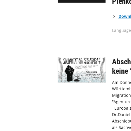
Plenk
Down
Language
Absch
keine 
Am Donner
Württemb
Migration
"Agenture
`Europäis
Dr.Daniel
Abschieb
als Sachv