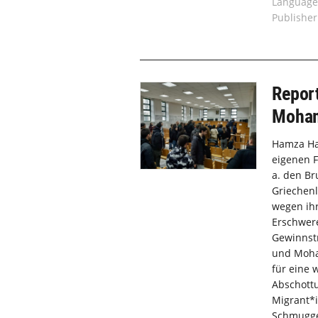
Language
Publisher
Report
Moham
Hamza Ha
eigenen F
a. den Br
Griechen
wegen ihr
Erschwere
Gewinnst
und Moham
für eine 
Abschottu
Migrant*i
Schmuggel