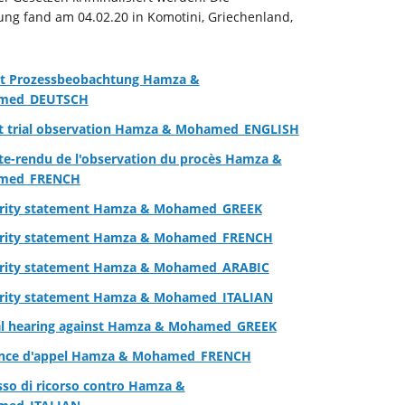
ng fand am 04.02.20 in Komotini, Griechenland,
ht Prozessbeobachtung Hamza &
med_DEUTSCH
t trial observation Hamza & Mohamed_ENGLISH
e-rendu de l'observation du procès Hamza &
med_FRENCH
arity statement Hamza & Mohamed_GREEK
arity statement Hamza & Mohamed_FRENCH
arity statement Hamza & Mohamed_ARABIC
arity statement Hamza & Mohamed_ITALIAN
l hearing against Hamza & Mohamed_GREEK
nce d'appel Hamza & Mohamed_FRENCH
sso di ricorso contro Hamza &