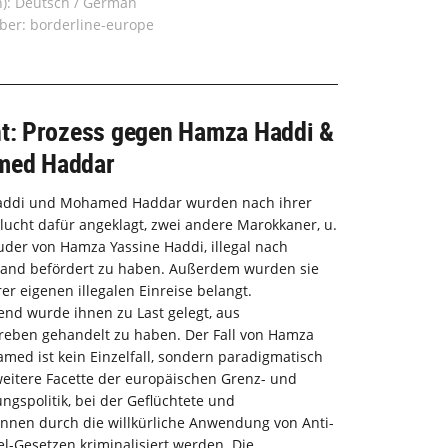
n): Deutsch / German
ber: borderline-europe
ht: Prozess gegen Hamza Haddi &
ed Haddar
ddi und Mohamed Haddar wurden nach ihrer
lucht dafür angeklagt, zwei andere Marokkaner, u.
uder von Hamza Yassine Haddi, illegal nach
land befördert zu haben. Außerdem wurden sie
er eigenen illegalen Einreise belangt.
nd wurde ihnen zu Last gelegt, aus
reben gehandelt zu haben. Der Fall von Hamza
ed ist kein Einzelfall, sondern paradigmatisch
weitere Facette der europäischen Grenz- und
ngspolitik, bei der Geflüchtete und
nnen durch die willkürliche Anwendung von Anti-
-Gesetzen kriminalisiert werden. Die