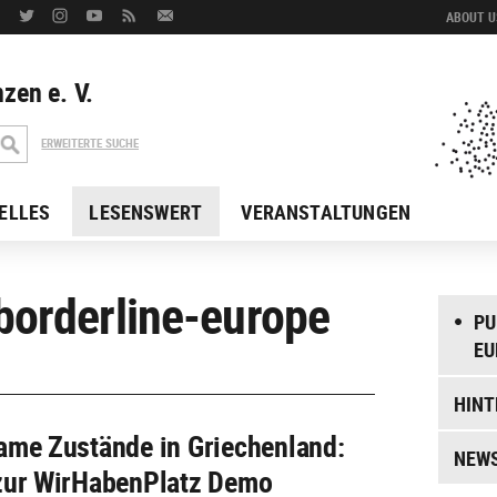
ABOUT US
zen e. V.
ERWEITERTE SUCHE
ELLES
LESENSWERT
VERANSTALTUNGEN
borderline-europe
PU
EU
HINT
ame Zustände in Griechenland:
NEW
zur WirHabenPlatz Demo