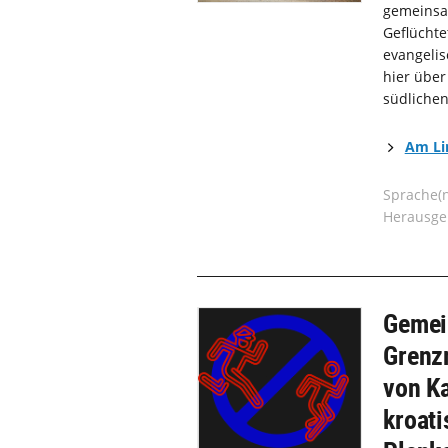
gemeinsam
Geflüchte
evangelis
hier über
südliche
Am Lim
Sprache(
Herausgeb
Gemei
Grenz
von K
kroati