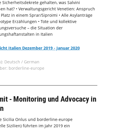
 Sicherheitsdekrete gehalten, was Salvini
en hat? • Verwaltungsgericht Venetien: Anspruch
 Platz in einem Sprar/Siproimi • Alle Asylanträge
eotype Erzählungen • Tote und kollektive
ngsversuche – die Situation der
ngshaftanstalten in Italien
licht Italien Dezember 2019 - Januar 2020
n): Deutsch / German
ber: borderline-europe
mit - Monitoring und Advocacy in
en
e Sicilia Onlus und borderline-europe
lle Sizilien) führten im Jahr 2019 ein