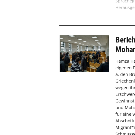
Sprache(
Herausge
Beric
Moham
Hamza Ha
eigenen F
a. den Br
Griechen
wegen ihr
Erschwere
Gewinnst
und Moham
für eine 
Abschottu
Migrant*i
Schmuggel