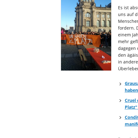
Es ist ab
uns auf d
Menschen
fordern.
einem Jah
mehr gef
dagegen 
den ägäis
in andere
Überlebe
Graus
haben
Cruel 
Platz
Condit
manife