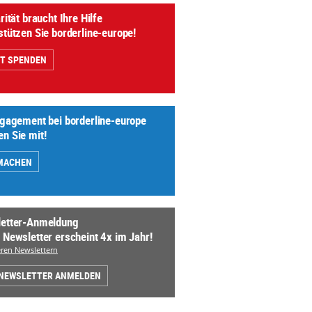
rität braucht Ihre Hilfe
stützen Sie borderline-europe!
ZT SPENDEN
ngagement bei borderline-europe
n Sie mit!
MACHEN
etter-Anmeldung
 Newsletter erscheint 4x im Jahr!
ren Newslettern
 NEWSLETTER ANMELDEN