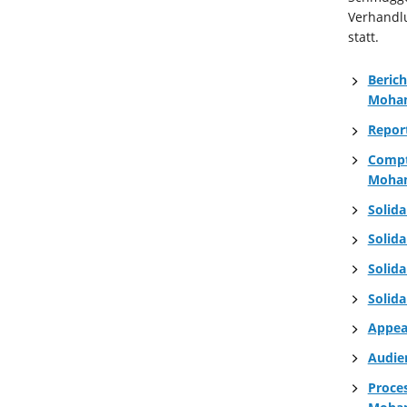
Verhandlu
statt.
Beric
Moha
Repor
Compt
Moha
Solid
Solid
Solid
Solid
Appea
Audie
Proce