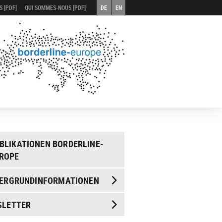
 [PDF]
QUI SOMMES-NOUS [PDF]
DE
EN
BLIKATIONEN BORDERLINE-
ROPE
ERGRUND­INFORMATIONEN
SLETTER