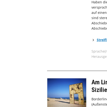
Haben die
versproch
auf einen
sind ster
Abschiebu
Abschiebu
Streif
Sprache(
Herausge
Am Li
Sizili
Borderlin
(Außenste