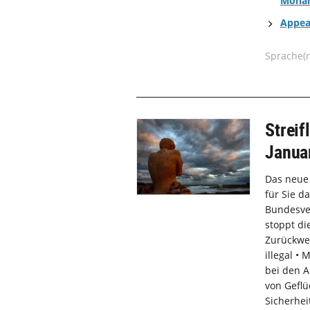
Moha
Appea
Sprache(
Streif
Janua
Das neue 
für Sie d
Bundesve
stoppt di
Zurückwe
illegal •
bei den A
von Geflü
Sicherhei