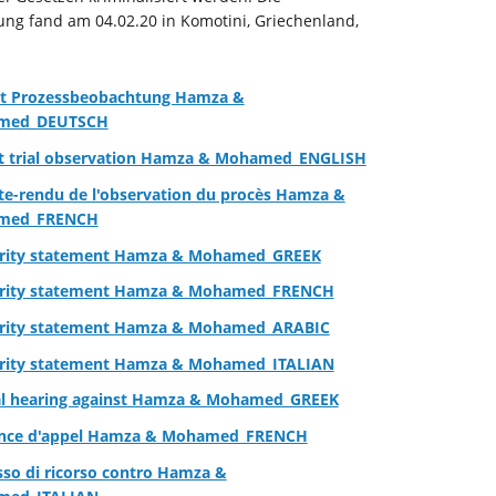
ng fand am 04.02.20 in Komotini, Griechenland,
ht Prozessbeobachtung Hamza &
med_DEUTSCH
t trial observation Hamza & Mohamed_ENGLISH
e-rendu de l'observation du procès Hamza &
med_FRENCH
arity statement Hamza & Mohamed_GREEK
arity statement Hamza & Mohamed_FRENCH
arity statement Hamza & Mohamed_ARABIC
arity statement Hamza & Mohamed_ITALIAN
l hearing against Hamza & Mohamed_GREEK
nce d'appel Hamza & Mohamed_FRENCH
sso di ricorso contro Hamza &