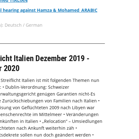
med_ITALIAN
l hearing against Hamza & Mohamed_ARABIC
n): Deutsch / German
licht Italien Dezember 2019 -
r 2020
Streiflicht Italien ist mit folgenden Themen nun
a: • Dublin-Verordnung: Schweizer
rwaltungsgericht genügen Garantien nicht-Es
e Zurückschiebungen von Familien nach Italien •
isung von Geflüchteten 2009 nach Libyen war
 Menschenrechte im Mittelmeer • Veränderungen
nkünften in Italien • „Relocation“ – Umsiedlungen
chteten nach Ankunft weiterhin zäh •
tsdekrete sollen nun doch geändert werden •