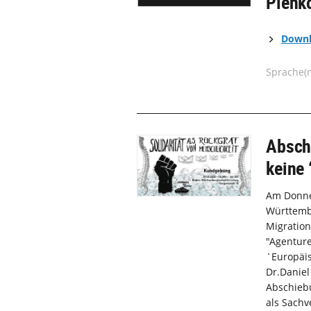
Plenk
Down
Sprache(
Absch
keine 
Am Donner
Württemb
Migration
"Agenture
`Europäis
Dr.Daniel
Abschieb
als Sachv