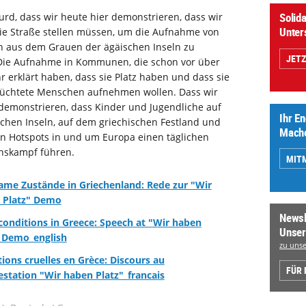
Solida
surd, dass wir heute hier demonstrieren, dass wir
Unter
ie Straße stellen müssen, um die Aufnahme von
 aus dem Grauen der ägäischen Inseln zu
JET
 Die Aufnahme in Kommunen, die schon vor über
r erklärt haben, dass sie Platz haben und dass sie
lüchtete Menschen aufnehmen wollen. Dass wir
demonstrieren, dass Kinder und Jugendliche auf
Ihr E
chen Inseln, auf dem griechischen Festland und
Mache
n Hotspots in und um Europa einen täglichen
nskampf führen.
MIT
ame Zustände in Griechenland: Rede zur "Wir
 Platz" Demo
Newsl
conditions in Greece: Speech at "Wir haben
Unser
" Demo_english
zu unse
ions cruelles en Grèce: Discours au
FÜR
station "Wir haben Platz"_francais