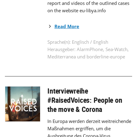
report and videos of the outlined cases
on the website eu-libya.info
Read More
Sprache(n): Englisch / English
Herausgeber: AlarmPhone, Sea-Watch,
Mediterranea und borderline-europe
Interviewreihe
#RaisedVoices: People on
the move & Corona
In Europa werden derzeit weitreichende
Maßnahmen ergriffen, um die
Ausbreitung des Corona-Virus