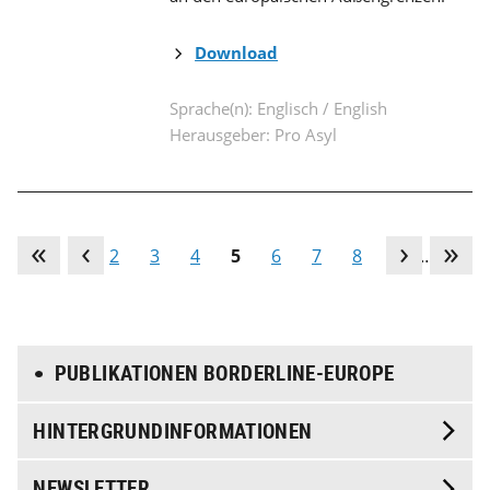
Download
Sprache(n): Englisch / English
Herausgeber: Pro Asyl
1
2
3
4
5
6
7
8
9
…
PUBLIKATIONEN BORDERLINE-EUROPE
HINTERGRUND­INFORMATIONEN
NEWSLETTER