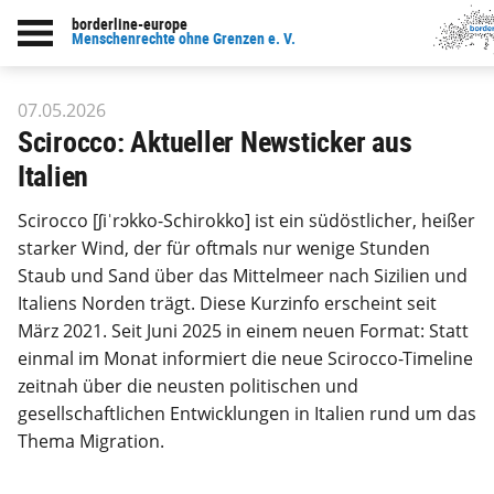
borderline-europe
zur Übersicht: Unsere Arbeit
Menschenrechte ohne Grenzen e. V.
07.05.2026
Scirocco: Aktueller Newsticker aus
Italien
Scirocco [ʃi
ˈ
rɔkko-Schirokko] ist ein südöstlicher, heißer
starker Wind, der für oftmals nur wenige Stunden
Staub und Sand über das Mittelmeer nach Sizilien und
Italiens Norden trägt. Diese Kurzinfo erscheint seit
März 2021. Seit Juni 2025 in einem neuen Format: Statt
einmal im Monat informiert die neue Scirocco-Timeline
zeitnah über die neusten politischen und
gesellschaftlichen Entwicklungen in Italien rund um das
Thema Migration.