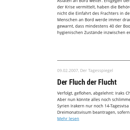
Asiaten an Bord weiter. Entgegen de
der Krise vermittelt, haben die Beh
nicht die Einfahrt des Frachters in 
Menschen an Bord werde immer dramat
gewarnt, dass mindestens 40 der Boo
hygienischen Zustände inzwischen er
09.02.2007, Der Tagesspiegel
Der Fluch der Flucht
Verfolgt, geflohen, abgelehnt: Iraks C
Aber nun könnte alles noch schlim
Syrien Irakern nur noch 14-Tagesvisa 
Dreimonatsvisum beantragen, sofern
Mehr lesen