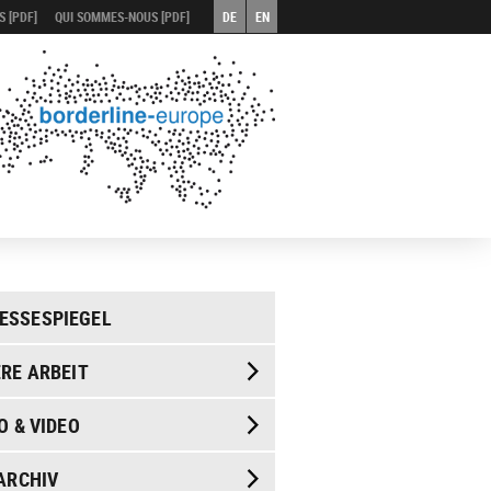
 [PDF]
QUI SOMMES-NOUS [PDF]
DE
EN
ESSESPIEGEL
RE ARBEIT
O & VIDEO
ARCHIV