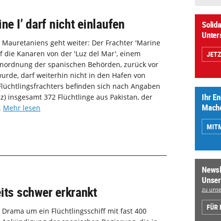
ne I’ darf nicht einlaufen
Solida
Unter
Mauretaniens geht weiter: Der Frachter 'Marine
uf die Kanaren von der 'Luz del Mar', einem
JET
 Anordnung der spanischen Behörden, zurück vor
urde, darf weiterhin nicht in den Hafen von
lüchtlingsfrachters befinden sich nach Angaben
Ihr E
z) insgesamt 372 Flüchtlinge aus Pakistan, der
Mache
.
Mehr lesen
MIT
Newsl
Unser
its schwer erkrankt
zu unse
FÜR
Drama um ein Flüchtlingsschiff mit fast 400