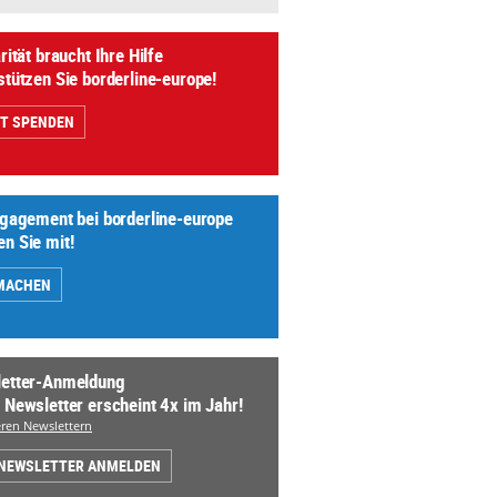
rität braucht Ihre Hilfe
stützen Sie borderline-europe!
ZT SPENDEN
ngagement bei borderline-europe
n Sie mit!
MACHEN
etter-Anmeldung
 Newsletter erscheint 4x im Jahr!
ren Newslettern
 NEWSLETTER ANMELDEN