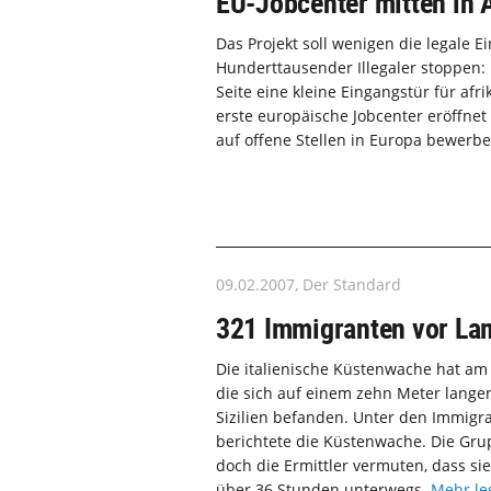
EU-Jobcenter mitten in 
Das Projekt soll wenigen die legale 
Hunderttausender Illegaler stoppen:
Seite eine kleine Eingangstür für afr
erste europäische Jobcenter eröffnet
auf offene Stellen in Europa bewerb
09.02.2007, Der Standard
321 Immigranten vor La
Die italienische Küstenwache hat am 
die sich auf einem zehn Meter lange
Sizilien befanden. Unter den Immigr
berichtete die Küstenwache. Die Grup
doch die Ermittler vermuten, dass sie
über 36 Stunden unterwegs.
Mehr le