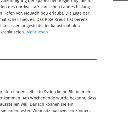
r Ankündigung der spanischen Regierung, die in
örden des nordwestafrikanischen Landes bislang
den Hafen von Nouadhibou erlaubt. Die Lage der
ischer, hieß es. Das Rote Kreuz hat bereits
tsinsassen angesichts der katastrophalen
krankt seien.
Mehr lesen
hristen finden selbst in Syrien keine Bleibe mehr.
mer kommen. Am Wochenende wurde bekannt, dass
ausstellen will. Danach können sie ein
 sie einen festen Wohnsitz nachweisen können.