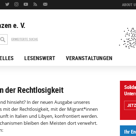
ABOUT US
zen e. V.
ERWEITERTE SUCHE
ELLES
LESENSWERT
VERANSTALTUNGEN
Solida
en der Rechtlosigkeit
Unter
nd hinsieht? In der neuen Ausgabe unseres
JET
uns mit der Rechtlosigkeit, mit der Migrant*innen
nft in Italien und Libyen, konfrontiert werden.
hanismen bleiben den Meisten dort verwehrt.
n:
Ihr E