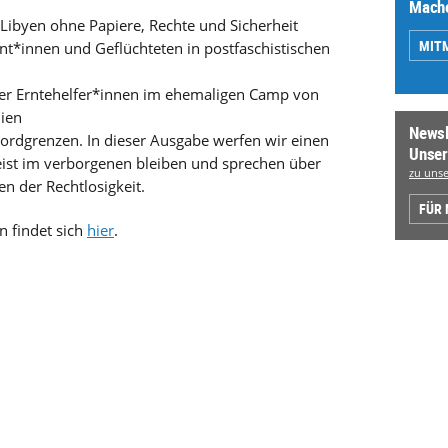
Mache
 Libyen ohne Papiere, Rechte und Sicherheit
MIT
nt*innen und Geflüchteten in postfaschistischen
her Erntehelfer*innen im ehemaligen Camp von
lien
Newsl
 Nordgrenzen. In dieser Ausgabe werfen wir einen
Unser
meist im verborgenen bleiben und sprechen über
zu unse
n der Rechtlosigkeit.
FÜR
 findet sich
hier
.