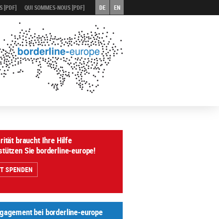
 [PDF]
QUI SOMMES-NOUS [PDF]
DE
EN
rität braucht Ihre Hilfe
stützen Sie borderline-europe!
ZT SPENDEN
ngagement bei borderline-europe