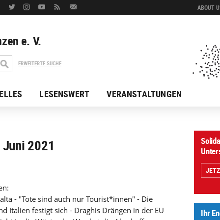
ABOUT US
zen e. V.
ERWEITERTE SUCHE
ELLES
LESENSWERT
VERANSTALTUNGEN
Solida
 - Juni 2021
Unter
JET
en:
lta - "Tote sind auch nur Tourist*innen" - Die
Italien festigt sich - Draghis Drängen in der EU
Ihr E