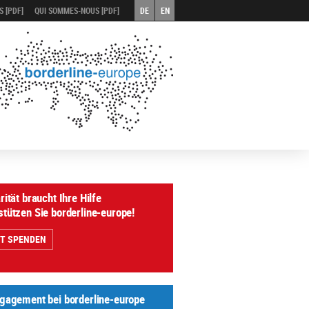
 [PDF]
QUI SOMMES-NOUS [PDF]
DE
EN
rität braucht Ihre Hilfe
stützen Sie borderline-europe!
ZT SPENDEN
ngagement bei borderline-europe