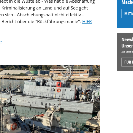
hiebt in die Wüste ab - Was hat die Abschaffung
Mache
e Kriminalisierung an Land und auf See geht
MIT
en sich - Abschiebungshaft nicht effektiv -
n Bericht über die "Rückführungsmanie".
HIER
Newsl
e
Unser
zu unse
FÜR