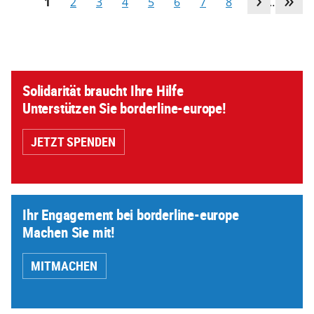
1
2
3
4
5
6
7
8
9
…
Solidarität braucht Ihre Hilfe
Unterstützen Sie borderline-europe!
JETZT SPENDEN
Ihr Engagement bei borderline-europe
Machen Sie mit!
MITMACHEN