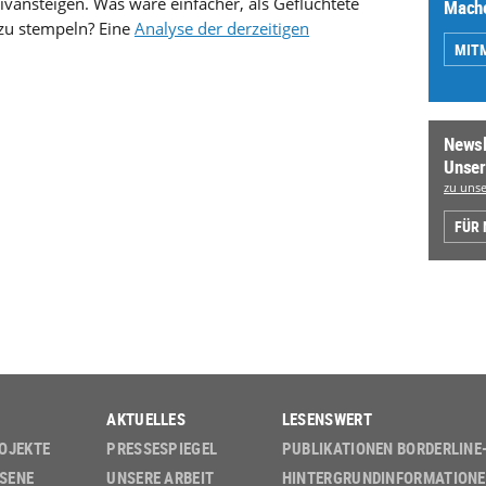
vansteigen. Was wäre einfacher, als Geflüchtete
Mache
zu stempeln? Eine
Analyse der derzeitigen
MIT
Newsl
Unser
zu unse
FÜR
AKTUELLES
LESENSWERT
OJEKTE
PRESSESPIEGEL
PUBLIKATIONEN BORDERLINE
SENE
UNSERE ARBEIT
HINTERGRUND­INFORMATION