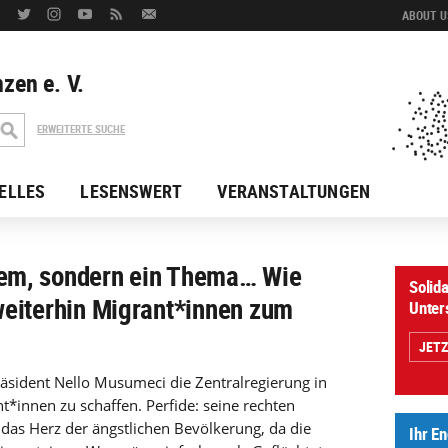
ABOUT US
zen e. V.
ERWEITERTE SUCHE
ELLES
LESENSWERT
VERANSTALTUNGEN
blem, sondern ein Thema… Wie
Solida
k weiterhin Migrant*innen zum
Unter
JET
räsident Nello Musumeci die Zentralregierung in
t*innen zu schaffen. Perfide: seine rechten
 das Herz der ängstlichen Bevölkerung, da die
Ihr E