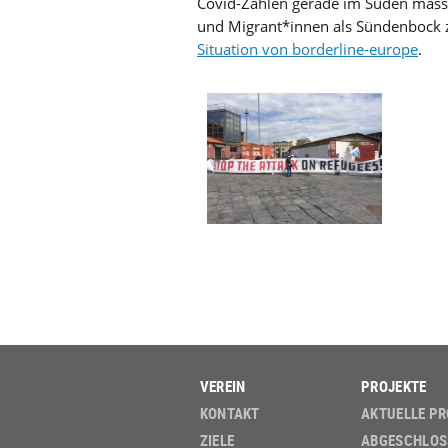
Covid-Zahlen gerade im Süden massi
und Migrant*innen als Sündenbock 
Situation von borderline-europe
.
VEREIN
PROJEKTE
KONTAKT
AKTUELLE PR
ZIELE
ABGESCHLOS