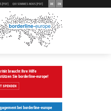
 [PDF]
QUI SOMMES-NOUS [PDF]
DE
EN
rität braucht Ihre Hilfe
stützen Sie borderline-europe!
ZT SPENDEN
ngagement bei borderline-europe