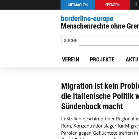
MITMACHEN
SPENDEN
borderline-europe
Menschenrechte ohne Gren
VEREIN
PROJEKTE
AKTU
zur Übersicht: Unsere Arbeit
Migration ist kein Pro
die italienische Politi
Sündenbock macht
In Sizilien beschimpft der Regionalp
Rom, Konzentrationslager für Migran
Parolen gegen Geflüchtete treffen in