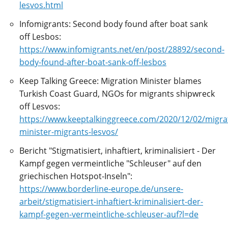
lesvos.html
Infomigrants: Second body found after boat sank
off Lesbos:
https://www.infomigrants.net/en/post/28892/second-
body-found-after-boat-sank-off-lesbos
Keep Talking Greece: Migration Minister blames
Turkish Coast Guard, NGOs for migrants shipwreck
off Lesvos:
https://www.keeptalkinggreece.com/2020/12/02/migra
minister-migrants-lesvos/
Bericht "Stigmatisiert, inhaftiert, kriminalisiert - Der
Kampf gegen vermeintliche "Schleuser" auf den
griechischen Hotspot-Inseln":
https://www.borderline-europe.de/unsere-
arbeit/stigmatisiert-inhaftiert-kriminalisiert-der-
kampf-gegen-vermeintliche-schleuser-auf?l=de