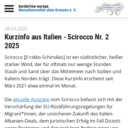
borderline-europe
zur Übersicht: Unsere Arbeit
Menschenrechte ohne Grenzen e. V.
28.03.2025
Kurzinfo aus Italien - Scirocco Nr. 2
2025
Scirocco [ʃiˈrɔkko-Schirokko] ist ein südöstlicher, heißer
starker Wind, der für oftmals nur wenige Stunden
Staub und Sand über das Mittelmeer nach Sizilien und
Italiens Norden trägt. Diese Kurzinfo erscheint seit
März 2021 etwa einmal im Monat.
Die
aktuelle Ausgabe
vom Scirocco befasst sich mit der
Verschärfung der EU-Rückführungsregelungen für
Migrant*innen, der unsicheren Zukunft des Italien-
Albanien-Deals, dem juristischen Erfolg im Fall Diciotti
sowie Protesten und den prekären Bedingungen von