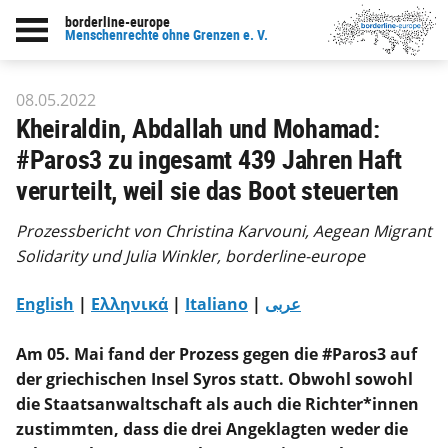
borderline-europe
zur Übersicht: Unsere Arbeit
Menschenrechte ohne Grenzen e. V.
08.05.2022
Kheiraldin, Abdallah und Mohamad:
#Paros3 zu ingesamt 439 Jahren Haft
verurteilt, weil sie das Boot steuerten
Prozessbericht von Christina Karvouni, Aegean Migrant
Solidarity und Julia Winkler, borderline-europe
English
|
Ελληνικά
|
Italiano
|
عربى
Am 05. Mai fand der Prozess gegen die #Paros3 auf
der griechischen Insel Syros statt. Obwohl sowohl
die Staatsanwaltschaft als auch die Richter*innen
zustimmten, dass die drei Angeklagten weder die