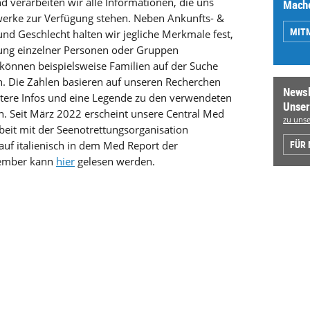
d verarbeiten wir alle Informationen, die uns
Mache
erke zur Verfügung stehen. Neben Ankunfts- &
MIT
 und Geschlecht halten wir jegliche Merkmale fest,
gung einzelner Personen oder Gruppen
können beispielsweise Familien auf der Suche
n. Die Zahlen basieren auf unseren Recherchen
Newsl
tere Infos und eine Legende zu den verwendeten
Unser
n. Seit März 2022 erscheint unsere Central Med
zu unse
it mit der Seenotrettungsorganisation
FÜR
uf italienisch in dem Med Report der
vember kann
hier
gelesen werden.