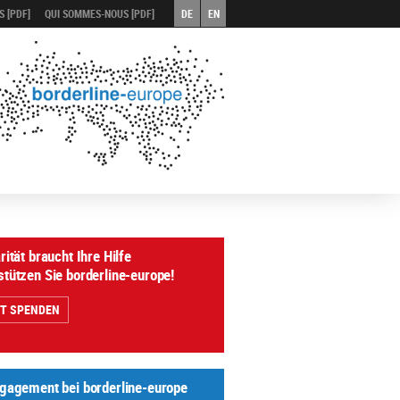
 [PDF]
QUI SOMMES-NOUS [PDF]
DE
EN
rität braucht Ihre Hilfe
stützen Sie borderline-europe!
ZT SPENDEN
ngagement bei borderline-europe