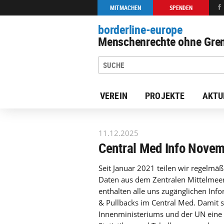
MITMACHEN
SPENDEN
borderline-europe
Menschenrechte ohne Gren
VEREIN
PROJEKTE
AKTU
zur Übersicht: Unsere Arbeit
11.12.2025
Central Med Info Nove
Seit Januar 2021 teilen wir regelm
Daten aus dem Zentralen Mittelmeer 
enthalten alle uns zugänglichen Inf
& Pullbacks im Central Med. Damit st
Innenministeriums und der UN eine 