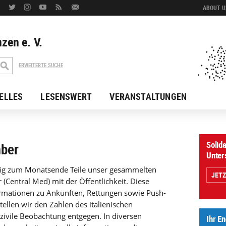
ABOUT US
zen e. V.
ERWEITERTE SUCHE
ELLES
LESENSWERT
VERANSTALTUNGEN
Solida
mber
Unter
äßig zum Monatsende Teile unser gesammelten
JET
(Central Med) mit der Öffentlichkeit. Diese
ormationen zu Ankünften, Rettungen sowie Push-
ellen wir den Zahlen des italienischen
zivile Beobachtung entgegen. In diversen
Ihr E