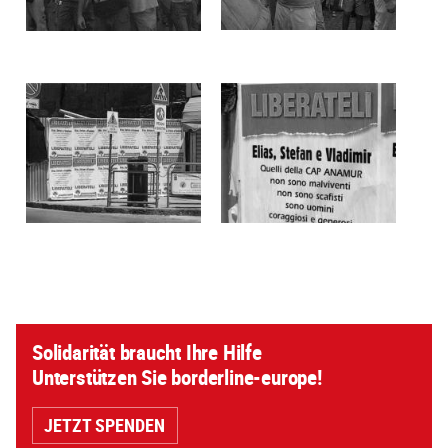
Solidarität braucht Ihre Hilfe
Unterstützen Sie borderline-europe!
JETZT SPENDEN