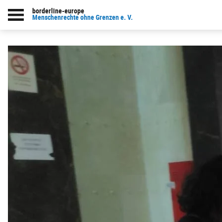
borderline-europe
Menschenrechte ohne Grenzen e. V.