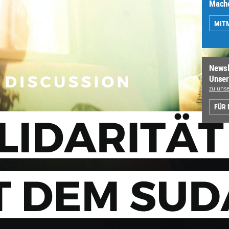
Mache
MIT
Newsl
Unser
zu unse
FÜR