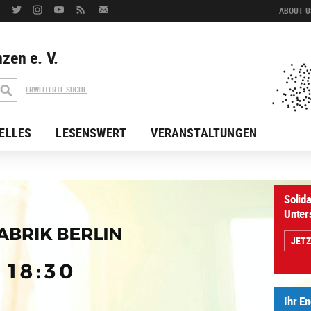
ABOUT US
zen e. V.
ERWEITERTE SUCHE
ELLES
LESENSWERT
VERANSTALTUNGEN
Solida
Unter
JET
Ihr E