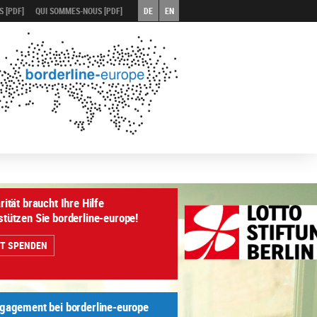
 [PDF]
QUI SOMMES-NOUS [PDF]
DE
EN
rität braucht Ihre Hilfe
stützen Sie borderline-europe!
ZT SPENDEN
ngagement bei borderline-europe