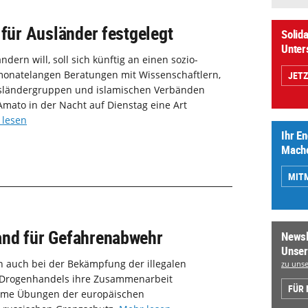
 für Ausländer festgelegt
Solida
Unter
ndern will, soll sich künftig an einen sozio-
monatelangen Beratungen mit Wissenschaftlern,
JET
Ausländergruppen und islamischen Verbänden
Amato in der Nacht auf Dienstag eine Art
 lesen
Ihr E
Mache
MIT
and für Gefahrenabwehr
Newsl
Unser
 auch bei der Bekämpfung der illegalen
zu unse
 Drogenhandels ihre Zusammenarbeit
FÜR
same Übungen der europäischen