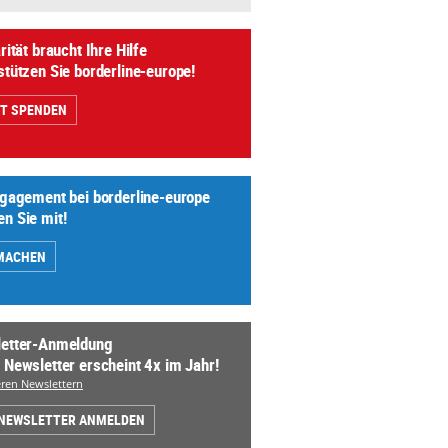
rität braucht Ihre Hilfe
stützen Sie borderline-europe!
ZT SPENDEN
ngagement bei borderline-europe
n Sie mit!
MACHEN
etter-Anmeldung
 Newsletter erscheint 4x im Jahr!
ren Newslettern
 NEWSLETTER ANMELDEN