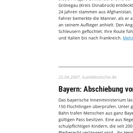
Grönegau (Kreis Osnabrück) entdeckt
24 Jahren stammen aus Afghanistan, wi
Fahrer bemerkte die Männer, als er a
an seinem Auflieger anhielt. Den Ang
Schleusern geflüchtet. Ihre Route füh
und Italien bis nach Frankreich.
Mehr
22.04.2007, Sueddeutsche.de
Bayern: Abschiebung vo
Das bayerische Innenministerium läs
150 Flüchtlingen überprüfen. Unter g
Bahn trafen Menschen aus ganz Bayer
gültigen Pass besitzen. Eine aus Reg
schulpflichtigen Kindern, die seit 200
Bleiberecht verlängert wird - ihr Hei