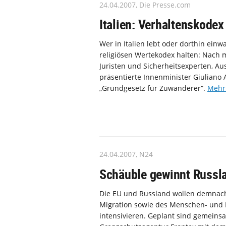
24.04.2007, Die Presse.com
Italien: Verhaltenskodex
Wer in Italien lebt oder dorthin einwa
religiösen Wertekodex halten: Nach 
Juristen und Sicherheitsexperten, 
präsentierte Innenminister Giuliano 
„Grundgesetz für Zuwanderer“.
Mehr
24.04.2007, N24
Schäuble gewinnt Russl
Die EU und Russland wollen demnach
Migration sowie des Menschen- und
intensivieren. Geplant sind gemein