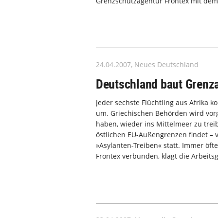
Grenzschutzagentur Frontex mit dem
24.04.2007, Neues Deutschland
Deutschland baut Grenz
Jeder sechste Flüchtling aus Afrika 
um. Griechischen Behörden wird vorge
haben, wieder ins Mittelmeer zu treib
östlichen EU-Außengrenzen findet – v
»Asylanten-Treiben« statt. Immer öf
Frontex verbunden, klagt die Arbeits