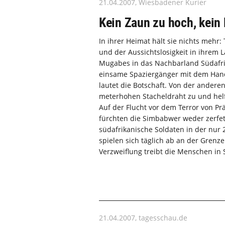
21.04.2007, Wiesbadener Kurier
Kein Zaun zu hoch, kein 
In ihrer Heimat hält sie nichts mehr
und der Aussichtslosigkeit in ihrem
Mugabes in das Nachbarland Südafri
einsame Spaziergänger mit dem Handy 
lautet die Botschaft. Von der ander
meterhohen Stacheldraht zu und hel
Auf der Flucht vor dem Terror von P
fürchten die Simbabwer weder zerfe
südafrikanische Soldaten in der nur
spielen sich täglich ab an der Gren
Verzweiflung treibt die Menschen i
21.04.2007, tagesschau.de