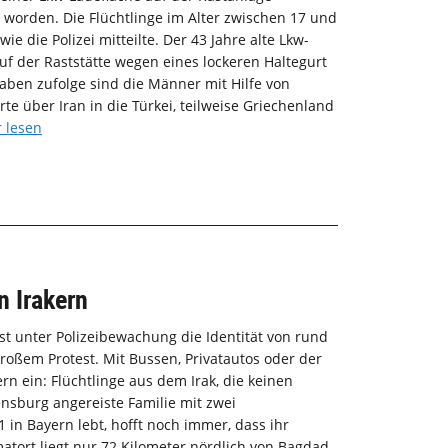
 worden. Die Flüchtlinge im Alter zwischen 17 und
e die Polizei mitteilte. Der 43 Jahre alte Lkw-
uf der Raststätte wegen eines lockeren Haltegurt
aben zufolge sind die Männer mit Hilfe von
rte über Iran in die Türkei, teilweise Griechenland
 lesen
n Irakern
st unter Polizeibewachung die Identität von rund
roßem Protest. Mit Bussen, Privatautos oder der
n ein: Flüchtlinge aus dem Irak, die keinen
ensburg angereiste Familie mit zwei
1 in Bayern lebt, hofft noch immer, dass ihr
matort liegt nur 72 Kilometer nördlich von Bagdad.