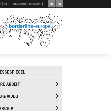
 [PDF]
QUI SOMMES-NOUS [PDF]
DE
EN
ESSESPIEGEL
RE ARBEIT
O & VIDEO
ARCHIV