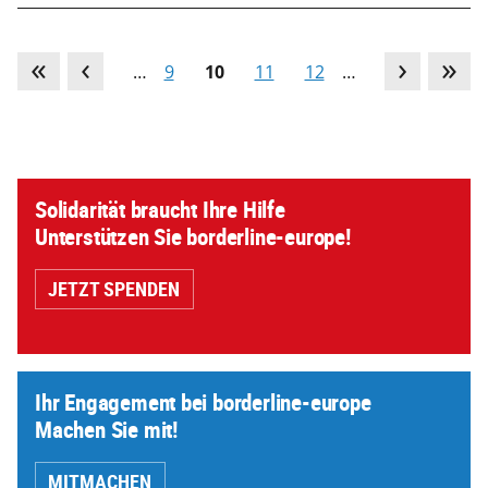
…
9
10
11
12
…
Solidarität braucht Ihre Hilfe
Unterstützen Sie borderline-europe!
JETZT SPENDEN
Ihr Engagement bei borderline-europe
Machen Sie mit!
MITMACHEN